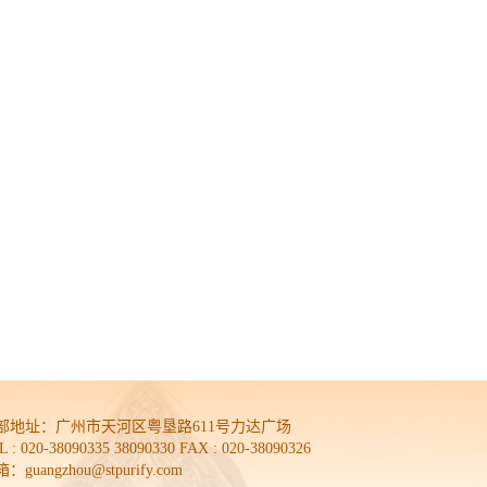
部地址：
广州市天河区粤垦路611号力达广场
L : 020-38090335 38090330 FAX : 020-38090326
：guangzhou@stpurify.com