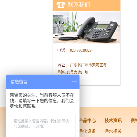
联系我们
电话：
020-38039329
地址：
广东省广州市天河区粤
垦路611号力达广场
请您留言
感谢您的关注，当前客服人员不在
线，请填写一下您的信息，我们会
尽快和您联系。
洁净工程
产品中心
技术资讯
赛
药品医疗器械
净化设备
净水相关