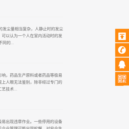
SO 14644系列标准，特别是其
践：借鉴国内外领先半导体工厂的智慧厂
时的发尘量相当复杂，人静止时的发尘
数据分析、数字孪生等先进技术，对洁
，可以认为一个人在室内活动时的发
其本质是建立一个能够自感知、自分
同的...
高可靠性的传感器网络，实时采集温
（如FFU、MAU、泵、压缩机）需
in人)当然，人体发尘量还与服装有很大
棉的确良洁净工作服的发尘量比尼龙
影响，药品生产原料或者药品等极易
洁净工作服不宜揉洗，洗后应在洁净
观上人眼无法鉴别，除非经过专门的
、波压和气动启动器开关或人工操作的
技术...
率、不同材质的机械设备的典型动作
值，为洁净室通风设计提供了计算依
潮跟地面基础处理有直接的关系，通常
荷载预应力变化引起的沉降不均匀，
极易出现违章作业。一些停用的设备
结合药厂选址的地层结构现场勘察结果
后企业管理可能出现松懈，对安全生