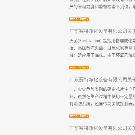
与施工图设计的要求，有必要必须
产的管理力度和监督检查不到位，增
药品制剂车间±0.00 地坪的设
潮，现场施工质量管理过程中，在车
要求100mm；现浇筑的架空层养护
容易导致生产安全事故、复工复产
核查核心要点：节后综合征干预：
灭菌(Sterilization) 
冷设备维修、压力容器操作）持证
括：高压蒸汽灭菌、过氧化氢等离
门密封性进行100%排查。安全附
械广泛应用于临床。由于环氧乙烷穿
负荷平衡测试：模拟满负荷运行，
续供电。四、高危作业许可管控核
作业监护：配备四合一气体检测仪，
毒灭菌产品无损害，储存运输方便
广东赛特净化设备有限公司关
料的耐温性和含有静电吸附功能的
一、火灾危险类别的确定芯片生产
式。灭菌过程中使用的主要物料为环
开，虽然在生产过程中使用一定量
使环氧乙烷活性降低，改变爆炸极限
有消防系统，还自带高灵敏探测器。
易燃易爆的有毒气体。沸点为10.7℃，相
当浓度过高时可引起爆炸。环氧乙
无水氯化物及铁和铝的...
接，减少漏气隐患。特气柜设有 2
广东赛特净化设备有限公司关
5% 以内。因此，该类厂房的火灾