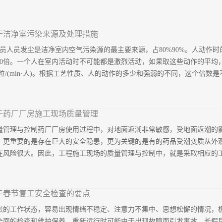
工艺设备内部）的智慧化运维管理工作。主要依据包括但不限于：国际标准：I
于洁净室污染来源及处理措施
B/T 46376-2025《洁净室及相关受控环境运维服务》。行业最佳实
员人员发尘是洁净室内空气污染源的最主要来源，占80%90%。人动作
定义洁净室智慧运维，是指通过物联网（IoT）、人工智能（AI）、大
10倍。一个人在室内活动时不可能都是激烈活动，如果取这些动作的平均
员物料流动及运维流程进行全时域、全要素的感知、互联、分析与优化。
5粒/(min·人)。根据工艺性质、人的动作的多少和强弱的不同，这个倍数是不
系。二、智慧运维的核心架构1、感知与执行层全面物联：部署高精度、
括纳米级及化学污染物AMC）、振动、风速、照度等环境数据。关键设备
、电流）。移动与灵...
和7倍于静止发尘量的数值，相应为3*05粒/(min人)和7*105粒/(m
于药厂厂房施工现场质量管理
有很大关系。根据实际使用情况和实验测定，尼龙網洁;净服发尘量最少，
量管理与控制药厂厂房使用过程中，对地面返潮非常敏感，受地面返潮的
一件棉的确良工作服，则可使尼龙绸工作服的发尘量进一步降低。此外，
，更重要的是存在巨大的安全隐患，更为关键的是有的药品受潮变质从外
设备的产尘以转动设备尤为突出，电动机、齿轮转动部件、同服机械部件
风险很大。因此，工程施工现场的质量管理与控制中，就是采取相应的工艺
的摩擦而产生微粒。西方工业国家对洁净室常见的不同运转方式、不同速
验研究。对洁净室的机械、电器污染源给出了一些尘粒散发量的可参考数
面具备很好的防水隔潮、保持干燥的效果。1、明确原因药厂厂房地面返
于春节复工安全检查的要点
回填土层上，由于地下水位的上升或者长期阴雨天气的影响，以及建筑物
张的工作状态，容易出现情绪不稳定、注意力不集中、思想松懈的情况，
水汽，直接作用于厂房地面，造成厂房返潮。2、施工现场质量管控措施
全面的检查和维护保养，重新运行时可能由于出现故障而引发事故。长假