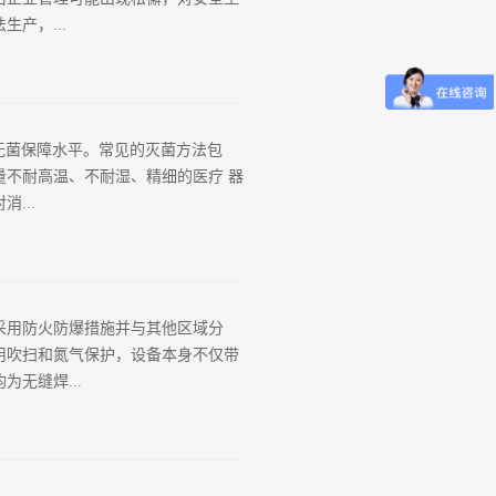
化现场质量管理与控制措施。以生产
产，...
地坪悬空开裂，造成车间地面开裂返
设现浇架空层，标准为C20，厚度
面的安全检查：一、人员状态与资质
动态管理：核查特种作业人员（如制
达到无菌保障水平。常见的灭菌方法包
验收：对节前停工的管道保温层、阀
不耐高温、不耐湿、精细的医疗 器
、电气与消防系统联动测试核心要点：
...
载能力，确保消防水泵、排烟风机持
安全总监现场签发许可证。有限空间
隔离层材料的防护口罩来说，因为材
乙烷消毒灭菌便成为其首选灭菌方
采用防火防爆措施并与其他区域分
较于纯品环氧乙烷，二氧化碳的加入
用吹扫和氮气保护，设备本身不仅带
子量44.06。具有芳香的醚味，为
无缝焊...
/v %；在室温条件下，很容易挥发成气体，
化物或高活性催化剂如铁、锡和铝的
品暂存区的面积占对应防火分区面积的
要点FAB主厂房的建筑耐火等级为一