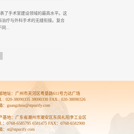
腐蚀材料，无缝隙，减少细菌滋生。
间适用于关节置换、心脏手术等，每立
成者，代表了手术室建设领域的最高水平。这
00个。4、温湿度控制：温度应维持在
科治疗与外科手术的无缝衔接。复合
人员标准1、资质要求：手术医生需具
...
执业资格，熟悉各种麻醉方法与药
要点。2、术前准备：所有进入手术室
时影像引导下的精准手术操作，减少
血管外科、神经外科、骨科介入等高
展，复合手术室已成为大型医疗中心建设
等级需严格遵循《医院洁净手术部建筑
术操作的复杂性，多数情况下建议采
域达到5级(ISO 5级)空气洁净
部地址：
广州市天河区粤垦路611号力达广场
L : 020-38090335 38090330 FAX : 020-38090326
：guangzhou@stpurify.com
产基地：广东省潮州市潮安区东凤礼阳李工业区
L：0768-6585795 6581475 FAX：0768-6582900
：st@stpurify.com