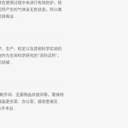
果在使用过程中未进行有效防护，轻
2008）第6.2.3条和第6.2.7
后所产生的气体呈无色状态，所以难
s/m 的高灵敏度早期火灾报警探测系
毒设...
能超过《建筑设计防火规范》中规定
是防火分区内整个消防系统的覆盖范围
大多有机溶剂存在有毒性，工作人员
的一种有害物， 长期接触甲苯会刺激
学、生产、检定以及其他科学实验的
职业病的概率较高。二、影响有机溶
作为生命科学研究的“活的试剂”，
蒸汽压、温度、表面积以及风速。1、
被...
机溶剂 液体变为气体的量越多，也
影响有机溶剂挥发的重要因素，温度
等许多与人类健康密切相关的工作，
场所。它的建设的成功与否直接影响
、刷手间、无菌物品存放间等，需保持
四级标准，即普通动物（CV）、清
涵盖更衣室、办公室、接收患者区
，但差别不大。二、环境分类根据国家
术台...
屏障环境和隔离环境。其中普通环境适用
育无特定病原体、悉生及无菌实验动