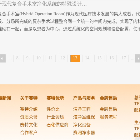
，且摆放位置科学，便于医护操作。墙面与地面应使用抗菌、易清洁、耐
广东赛特净化设备有限公司关于现代复合手术室净化系统的特殊设计要求与技术规范
空气净化系统，根据手术间级别不同，空气洁净度要求各异。如百级手术
术室(Hybrid Operation Room)作为现代医疗技术发展的集大
0个；千级手术间用于普通外科手术，每立方米含≥0.5μm尘粒数不超过352
段、分场所完成的复杂手术过程整合到一个统一的空间内完成，实现了内
0%。适宜的温湿度可让患者舒适，也利于医护人员操作，降低感染风险。二、
砌在一起，而是以患者为中心，通过系统化的空间规划和设备配置，使不同
严格的专科培训，掌握各类手术操作技能及相关知识。麻醉医生同样要有
护士需持护士执业证书，经过手术室专科培训，熟悉手术配合流程与护理
戴口罩、帽子，头发...
挥。与传统手术室相比，复合手术室具有明显的技术优势。它能够实现实
8
9
10
11
12
13
14
15
16
17
...
...
，提高手术效率并优化治疗效果。这种手术室类型特别适用于心脏外科、
如DSA、CT、MRI)和手术机器人系统(如达芬奇手术机器人)的快速发
的净化系统设计1、洁净度等级与气流组织要求复合DSA手术室的洁净度
类型的不同，可选用Ⅰ级或Ⅲ级洁净标准。考虑到DSA设备的特殊性和手
时，必须充分考虑手术床的运动轨迹和DSA设备的操作空间，确保手术核心区
总
特新闻
关于赛特
赛特优势
产品与服务
金牌售后
TE
赛特介绍
性价比
洁净工程
金牌售后
邮箱
资质荣誉
行业资质
洁净室维保
服务流程
生
赛特文化
石化供应商
净化设备
TE
合作客户
赛润净水器
邮箱