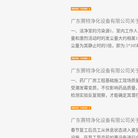
洁净室及相关受控环境（如微环境、
广东赛特净化设备有限公司关
中关于运行的最新要求。国家标准：G
一、洁净室的污染源1、室内工作人
务与洁净室管理经验。3、智慧运维
量和激烈活动时的发尘量大约相差
净室环境参数、设施设备状态、人
尘量为其静止时的5倍，即为:5*10
析、自决策、自优化的动态管控体
度、湿度、压差、悬浮粒子浓度（包
安装状态监测传感器（如振动、温度
，可以分为较低和较高两类，分别为3倍
广东赛特净化设备有限公司关
的关系，和服装的洗晾、吹淋等也
一、药厂厂房工程基础施工现场质
绸的大。如果在尼龙绸衣服内加穿
受潮发霉变质，不仅影响药品质量
环境中晾干。2、设备及工艺发尘
检测实验反复观察，才能确定其潜在
设备，都会由于移动着的表面之间
和某些电器的产尘进行了相应的实
据。3、与洁净室相邻的污染区域...
措施和监督检查手段，确保厂房地
广东赛特净化设备有限公司关
厂房地面下的地坪往往直接设置在
春节复工后员工从休息状态进入紧
就会造成地坪返潮或者开裂，潮湿
设施，在复工复产前如果没有进行