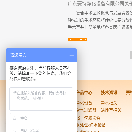
、无影灯、麻醉机、监护仪等设备
3、空气净化系统：需安装高效的
一、复合手术室的概念与发展背景复合手
方米含≥0.5μm尘粒数不超过352
种先进的手术环境将传统需要分阶
22-25℃，湿度保持在40%-6
手术室并非简单地将各类医疗设备堆
备相应专业的执业医师资格，经过
物，能熟练处理麻醉相关并发症。
人员必须更换专用洗手衣、裤、鞋，
治疗手段的优势得到最大程度的发
请您留言
患者在不同治疗场所间的转运风险
精尖手术领域。随着医疗影像技术(
感谢您的关注，当前客服人员不在
的重要方向。二、复合DSA手术室
线，请填写一下您的信息，我们会
技术规范》的相关标准。根据手术
尽快和您联系。
用Ⅰ级标准。在设 计层流罩覆盖范围
度，周边区域维持6级(ISO 6级)...
洁净工程
产品中心
技术资讯
赛
药品医疗器械
净化设备
净水相关
生物技术
空气过滤器
洁净室相关
电子光学
化工过滤设备
实验室
水处理/纯水设备