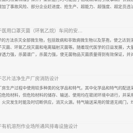
做出相应的设计变更，如设计要求符合工程实践标准，就按设计要求，强
加了事故风险、部分企业赶进度、抢生产、超能力、超强度、超定员违法生
置为例，为了防止建筑主体荷载作用及地下水位上升变化造成的回填土下沉、
间地面中心回填土上预留碎石置换层，标准厚度为300mm，在置换层上增
达标后，强度、干燥、收缩符合质...
夹断历来是安全生产关键期、事故易发期。所以，要从以下各方面进行全
广东赛特净化设备有限公司关于医用口罩灭菌（环氧乙烷）车间的安全设计
重点排查疲劳作业、注意力分散问题，强制执行岗前安全宣誓制度。资质
是指用物理或化学的方法杀灭全部微生物，包括致病和非致病微生物以及芽孢，使之
情况，建立电子档案备查。二、设备系统完整性检查核心要点：隐蔽工程
子灭菌、环氧乙烷灭菌和电离辐射灭菌等。随着现代医学的日益发展，大量
件校验：重点检查压力表、安全阀铅封状态，超期未检设备立即停用。三
透力强，杀菌谱广，杀菌力强，使无菌物品灭菌质量得到有效保证，并对消
监测配电柜电流波动，预防谐波畸变。应急电源切换：演练柴油发电机带
心要点：动火作业升级审批：涉及易燃制冷剂（如R32）的焊接作业，需
氧气浓度波动超±2%立即撤离。五、暖通专项...
，因此环氧乙烷是一次性医疗器械的主要杀菌方法。对于以熔喷无纺布为
于芯片洁净生产厂房消防设计
属性，采用高温高湿的蒸煮法会使材料的结构和性能受到破坏，采用环氧
厂房生产过程中使用较多种类的化学品和特气，其中化学品和特气的配送
氧乙烷，目前行业内多采用最高浓度为80% 与二氧化碳的混合气体，相
的危险材料，但危险材料的储存、输送、使用均在密闭环境中进行，并采
，从而提高使用的安全度。一、危险性分析环氧乙烷，分子式为C2H4O，分
火灾发生时能及时切断供应，消灭火源。特气输送采用的管道无阀门，均为
对密度为1.52g/cm3(ρ空气=1g/cm3 )，爆炸上/ 下限：100/3.0v
烷，火灾危险性为甲类，属于重点监管的危险化学品。接触碱金属、氢氧
4h 排风，所有有毒易燃易爆液体、气体均设有泄漏报警，且特气、化学
于有机溶剂作业场所通风排毒设施设计
危险类别定义为丙类。二、耐火等级、防火分区、安全疏散设计及内部装修