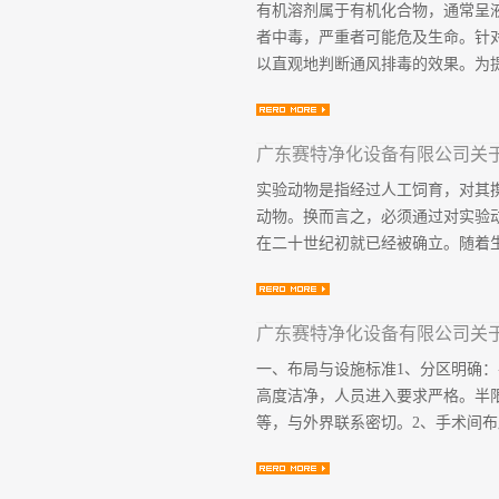
有机溶剂属于有机化合物，通常呈
级，生产区与辅助用房、实验室分区明确
者中毒，严重者可能危及生命。针
条的规定，“生产区在关键生产设备设
以直观地判断通风排毒的效果。为提
统，每个防火分区的最大允许建筑
的安全疏散距离的1.5倍”，即为
内须共用同一套回风系统。高灵敏..
施常见问题，在此基础上进行改善
广东赛特净化设备有限公司关
长期处于具有毒性的环境中，极易引
实验动物是指经过人工饲育，对其
人体皮肤、呼吸道黏膜以及眼结膜
动物。换而言之，必须通过对实验
剂挥发的主要因素有机溶剂蒸汽是
在二十世纪初就已经被确立。随着生
饱和蒸气压饱和蒸汽压就是固体或
就是发挥的量越多，因此饱和蒸汽
越高，有机溶剂分子越活跃，越容易
广泛用于医学、制药、生物工程等
广东赛特净化设备有限公司关
必须用特定的动物进行反复的试验
一、布局与设施标准1、分区明确
着动物试验的成果。一、实验动物
高度洁净，人员进入要求严格。半
洁动物（CL）、无特定病原体动物
等，与外界联系密切。2、手术间布局
最新的《实验动物环境及设施》（GB
于饲育普通级实验动物，屏障环境
物。无特定病原体实验动物（SPF）