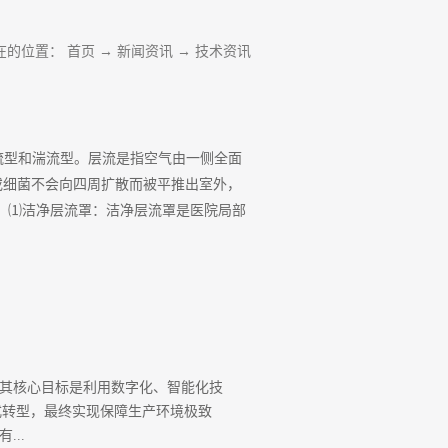
在的位置：
首页
→
新闻资讯
→
技术资讯
层流型和湍流型。层流是指空气由一侧全面
或细菌不会向四周扩散而被平推出室外，
 ⑴洁净层流罩：洁净层流罩是医院局部
。其核心目标是利用数字化、智能化技
式转型，最终实现保障生产环境极致
..