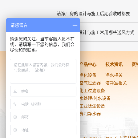
洁净厂房的设计与施工后期验收时都要关注哪几项呢
请您留言
洁净厂房的设计与施工常用哪些送风方式
感谢您的关注，当前客服人员不在
线，请填写一下您的信息，我们会
尽快和您联系。
洁净工程
产品中心
技术资讯
赛
药品医疗器械
净化设备
净水相关
生物技术
空气过滤器
洁净室相关
电子光学
化工过滤设备
实验室
水处理/纯水设备
食品饮料
工业除尘设备
日用化工
赛润净水器
医院手术室