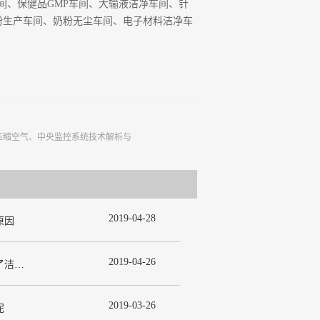
间、保健品
GMP
车间、大输液洁净车间、针
粉生产车间、奶粉无尘车间、电子材料洁净车
。
压缩空气、中央监控系统技术解析与
2019
-
04
-
28
原因
2019
-
04
-
26
为什么在许多洁净室工程中都使用了洁净板材？
2019
-
03
-
26
呢