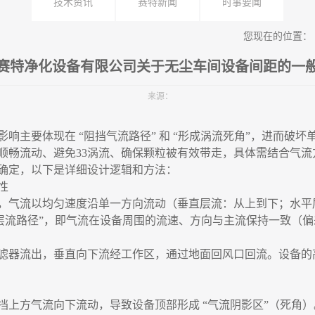
技术资讯
赛特新闻
时事要闻
您现在的位置：
赛特净化设备有限公司关于无尘车间设备间距的一
来源：
影响主要体现在
“阻挡气流路径” 和 “形成涡流死角”，进而破
畅流动、避免33涡流、确保颗粒被有效带走，具体需结合气流方
确定，以下是详细设计逻辑和方法：
性
，气流以均匀速度沿单一方向流动（垂直层流：从上到下；水平
层流路径”，即气流在设备周围的流速、方向与主流保持一致（偏差
滤器流出，垂直向下流经工作区，通过地面回风口回流。设备的
挡上方气流向下流动，导致设备顶部形成
“气流阴影区”（死角