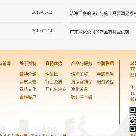
2019
-
03
-
13
洁净厂房的设计与施工需要满足哪
2019
-
02
-
14
广东净化公司的产品有哪些优势
总
特新闻
关于赛特
赛特优势
产品与服务
金牌售后
TE
赛特介绍
性价比
洁净工程
金牌售后
邮箱
资质荣誉
行业资质
洁净室维保
服务流程
生
赛特文化
石化供应商
净化设备
TE
合作客户
赛润净水器
邮箱
浏