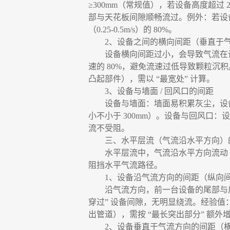
≥300mm（常规值），若设备高度超过 
部与天花板间隙顺畅流过。例外：若设
（0.25-0.5m/s）的 80%。
2、设备之间的横向间距（垂直于
设备横向间距过小，会导致气流在
速的 80%，避免流速过低导致颗粒沉积
凸起部件），需以 “最宽处” 计算。
3、设备与墙面 / 回风口的间距
设备与墙面：墙面易积累灰尘，设
小不小于 300mm）。设备与回风口
流不受阻。
三、水平层流（气流沿水平方向）
水平层流中，气流沿水平方向流动
阻挡水平气流路径。
1、设备沿气流方向的间距（纵向
沿气流方向，前一台设备的尾部与
穿过” 设备间隙，无明显绕流。经验值：
出管道），需按 “最长突出部分” 额外增加 
2、设备垂直于气流方向的间距（