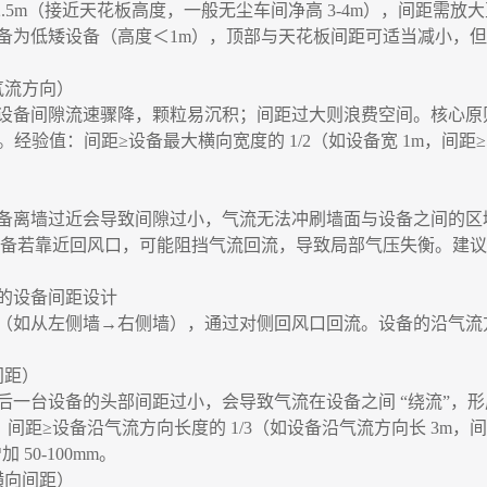
2.5m（接近天花板高度，一般无尘车间净高 3-4m），间距需放大
备为低矮设备（高度＜1m），顶部与天花板间距可适当减小，但
气流方向）
设备间隙流速骤降，颗粒易沉积；间距过大则浪费空间。核心原
。经验值：间距≥设备最大横向宽度的 1/2（如设备宽 1m，间距
备离墙过近会导致间隙过小，气流无法冲刷墙面与设备之间的区
：设备若靠近回风口，可能阻挡气流回流，导致局部气压失衡。建议设
的设备间距设计
（如从左侧墙
→右侧墙），通过对侧回风口回流。设备的沿气流
间距）
后一台设备的头部间距过小，会导致气流在设备之间
“绕流”，
间距≥设备沿气流方向长度的 1/3（如设备沿气流方向长 3m，
50-100mm。
横向间距）