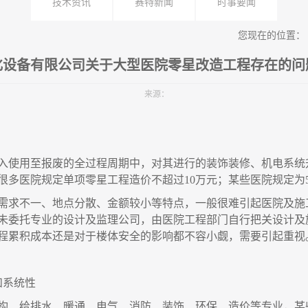
技术资讯
赛特新闻
时事要闻
您现在的位置：
化设备有限公司关于大型医院零星改造工程存在的问
来源：
入使用至报废的全过程周期中，对其进行的装饰装修、机电系统
很多医院规定单项零星工程造价不超过
10万元；某些医院规定为
需求不一、地点分散、金额较小等特点，一般很难引起医院及施
未委托专业的设计及监理公司，由医院工程部门自行把关设计及
程累积成本还是对于楼体安全的影响都不容小觑，需要引起重视
和系统性
构、给排水、暖通、电气、消防、装饰、环保、造价等专业，某