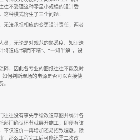
往往不受理这种零星小规模的设计委
。这种模式衍生了三个问题：
，无法承担相应的变更设计责任，两者
人员，无论是对规范的熟悉度、知识迭
计将造成
“博而不精”、“一知半解”，设
琐碎，因此各专业的图纸往往不能及时
新，如何判断现场的电源是否可以直接使
费。
门往往没有事先手绘改造草图并统计各
托部门确认环节就展开施工，即便有该
，不仅造价一再增加还易招致埋怨。除
审，那么工程完工后可能还需二次改