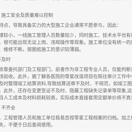
、施工安全及质量难以控制
特点，导致具备实力的大型施工企业通常不愿参与，因此：
模较小，一线施工管理人员数量较少，同时施工、技术水平也有
，很可能出现无证上岗、违规操作等现象。施工单位没有统一的
、维修不断。按图纸施工的意识较薄弱。
不及时
依靠委托部门及工程部门，前者作为非工程专业人员，仅能判断
场验收。此外，据了解各医院的零星改造项目在既往审计工作中
及时整理竣工结算资料,导致结算送审不及时、不规范，如竣工
。此外，还存在变更签证不及时、隐蔽工程缺失记录单等现象,这
目人工成本及材料损耗较高，实际成本直接套用定额单价将不真
、不齐全
，工程管理人员和施工单位极易忽视零星工程档案的归档。加之
失，不便于日后查阅使用。