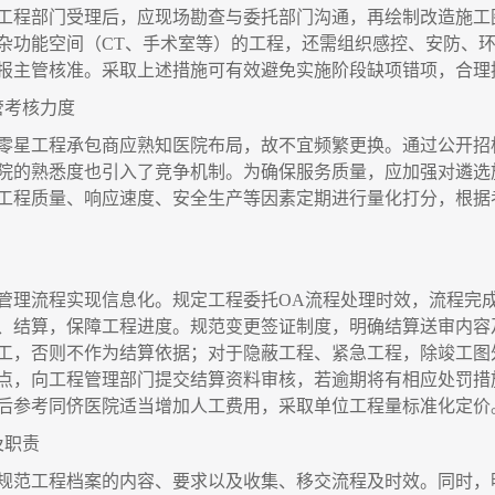
工程部门受理后，应现场勘查与委托部门沟通，再绘制改造施工
杂功能空间（
CT、手术室等）的工程，还需组织感控、安防、
报主管核准。采取上述措施可有效避免实施阶段缺项错项，合理
管考核力度
零星工程承包商应熟知医院布局，故不宜频繁更换。通过公开招
院的熟悉度也引入了竞争机制。为确保服务质量，应加强对遴选
工程质量、响应速度、安全生产等因素定期进行量化打分，根据
管理流程实现信息化。规定工程委托
OA流程处理时效，流程完
、结算，保障工程进度。规范变更签证制度，明确结算送审内容
工，否则不作为结算依据；对于隐蔽工程、紧急工程，除竣工图
点，向工程管理部门提交结算资料审核，若逾期将有相应处罚措
后参考同侪医院适当增加人工费用，采取单位工程量标准化定价
及职责
规范工程档案的内容、要求以及收集、移交流程及时效。同时，