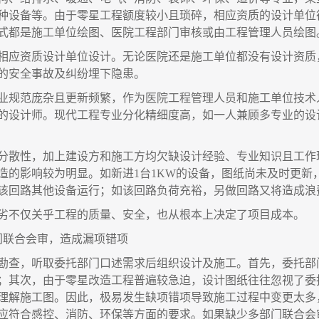
种设备等。由于零星工程额度较小且琐碎，相应资质的设计单位
式都是施工单位绘图、医院工程部门审核或由工程管理人员绘图
相应资质设计单位设计。无论医院还是施工单位都没有设计资质
的安全事故及纠纷埋下隐患。
业规范庞杂且更新频繁，作为医院工程管理人员和施工单位技术
的设计师。现代工程专业分化精细度高，如一人兼顾多专业的设
分散性，加上建设方和施工方均欠缺设计经验、专业知识且工作
造的影响较为明显。如新进
1台1KW的设备，图纸尚未及时更
该回路其他设备运行；如该回路负荷充裕，另做回路又将造成浪
劣不仅关乎工程的质量、安全，也从根本上决定了项目成本。
门联合会审，造成漏项错项
勘查，听取委托部门口述需求后组织设计及施工。首先，委托部
；其次，由于零星改造工程普遍较急迫，设计图纸往往忽视了委
理解施工图。因此，极易发生缺项错项导致施工过程中变更太多
应符合感控、消防、环保等方面的要求。如果缺少多部门联合会