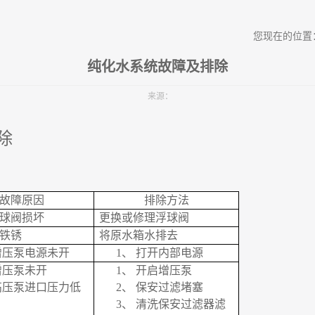
您现在的位置
纯化水系统故障及排除
来源：
除
故障原因
排除方法
球阀损坏
更换或修理浮球阀
铁锈
将原水箱水排去
增压泵电源未开
1、
打开内部电源
增压泵未开
1、
开启增压泵
高压泵进口压力低
2、
保安过滤堵塞
3、
清洗保安过滤器滤