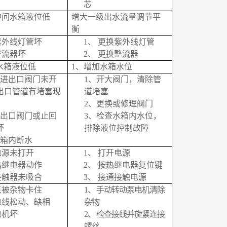
芯
中间水箱液位低
增大一级出水流量调节平
衡
紫外线灯管坏
1、
更换紫外线灯管
整流器坏
2、
更换整流器
水箱液位低
1
、增加水箱水位
进出口阀门未开
1、
开大阀门，清除管
出口管道有堵塞现
道堵塞
2、
更换或修理阀门
出口阀门或止回
3、
检查水箱内水位，
坏
排除液位控制故障
箱内断水
电源未打开
1、
打开电源
热继电器动作
2、
按热继电器复位键
接触器未吸合
3、
接通接触电源
泵被杂物卡住
1、
手动转动泵电机清除
电线松动、缺相
杂物
电机坏
2、
检查接线并旋紧连接
螺丝