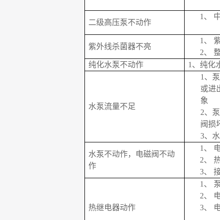
1、
二级高压泵不动作
1、
紫外线杀菌器不亮
2、
纯化水泵不动作
1
、纯化
1、
泵
或进
象
水泵流量不足
2、
泵
阀损
3、
水
1、
水泵不动作，电磁阀不动
2、
作
3、
1、
2、
热继电器动作
3、