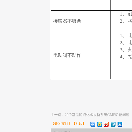
1、
接触器不吸合
2、
1、
2、
3、
电动阀不动作
4、
上一篇：
20个常见的纯化水设备系统GMP验证问题
【
关闭窗口
】【
打印
】