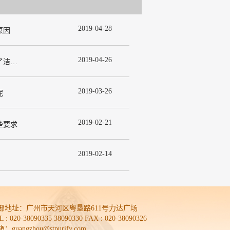
2019
-
04
-
28
原因
2019
-
04
-
26
为什么在许多洁净室工程中都使用了洁净板材？
2019
-
03
-
26
呢
2019
-
02
-
21
些要求
2019
-
02
-
14
部地址：
广州市天河区粤垦路611号力达广场
L : 020-38090335 38090330 FAX : 020-38090326
：guangzhou@stpurify.com