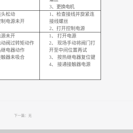
3、
更换电机
线头松动
1、
检查接线并旋紧连
控制电源未开
接线螺丝
2、
打开控制电源
电源未开
1、
打开电源
电动阀过转矩动作
2、
现场手动将阀门打
热继电器动作
开至中间位置再试
接触器未吸合
3、
按热继电器复位键
4、
接通接触器电源
下一篇：无