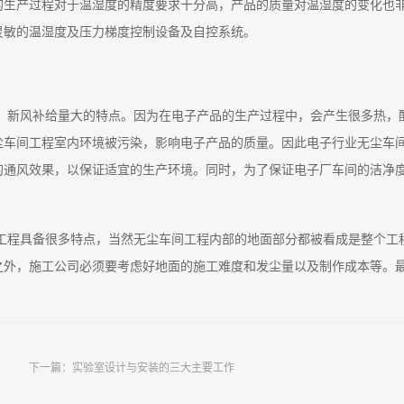
的生产过程对于温湿度的精度要求十分高，产品的质量对温湿度的变化也
灵敏的温湿度及压力梯度控制设备及自控系统。
、新风补给量大的特点。因为在电子产品的生产过程中，会产生很多热，
尘车间工程室内环境被污染，影响电子产品的质量。因此电子行业无尘车
的通风效果，以保证适宜的生产环境。同时，为了保证电子厂车间的洁净
工程具备很多特点，当然无尘车间工程内部的地面部分都被看成是整个工
之外，施工公司必须要考虑好地面的施工难度和发尘量以及制作成本等。
下一篇：
实验室设计与安装的三大主要工作