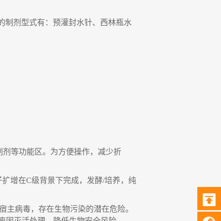
的制剂型式有
：
预灌封水针、西林瓶水
制剂等功能区。为方便操作，减少折
子扩增在
C
级背景下完成，发酵
/
培养，纯
宿主病毒，存在生物污染的潜在危险。
废固灭活处理，降低生物安全风险。