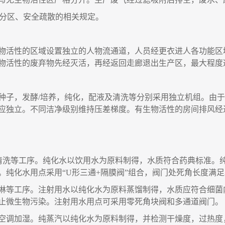
分区、安全疏散的相关规定。
物活性的区域设置独立的人物流通道，人员经更衣进人各功能区
物活性的废弃物先经灭活，再经返回走廊退出生产区，最大程度
种子，发酵
/
培养，纯化，配液及清洗等分别采用独立机组。由于
应独立。不同洁净级别维持压差梯度。有生物活性的房间排风经
清洗等工序。纯化水以饮用水为原料制得，水质符合药典标准。
。纯化水用点采用
“
U
形三通
+
隔膜阀
”
组合，阀门处死角长度满足
淋等工序。注射用水以纯化水为原料蒸馏制得，水质应符合细菌
止微生物污染。注射用水用点可采用零死角块阀和多通道阀门。
空调加湿。纯蒸汽以纯化水为原料制得
，
并检测干燥度
，
过热度