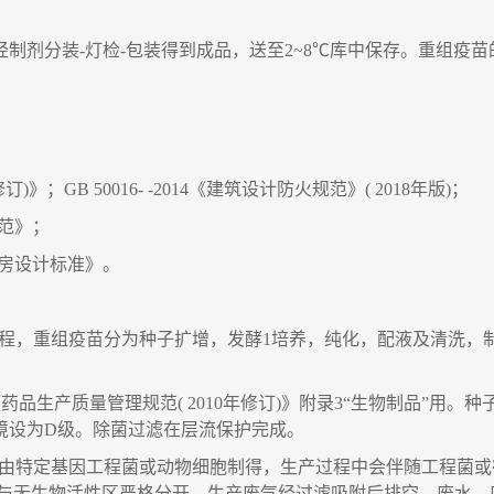
经制剂分装
-
灯检
-
包装得到成品，送至
2~8
℃
库中保存。重组疫苗
修订
)
》
；
GB 50016- -2014
《建筑设计防火规范》
( 2018
年版
)
；
范》
；
房设计标准》。
程，重组疫苗分为种子扩增，发酵
1
培养
，
纯化
，
配液及清洗，
《药品生产质量管理规范
( 2010
年修订
)
》附录
3
“
生物制品
”
用。种
境设为
D
级。除菌过滤在层流保护完成。
由特定基因工程菌或动物细胞制得，生产过程中会伴随工程菌或
与无生物活性区严格分开。生产废气经过滤吸附后排空，废水、