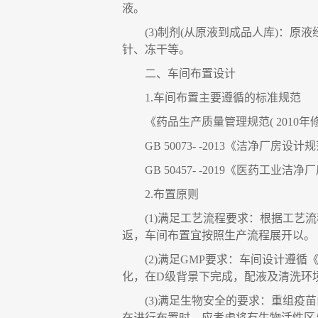
液。
(3)
制剂
(
从原液到成品人库
)
：
原液
针、冻干等。
二、
车间布置设计
1.
车间布置主要遵循的标准规范
《药品生产质量管理规范
( 2010
年
GB 50073- -2013
《洁净厂房设计规
GB 50457- -2019
《医药工业洁净厂
2.
布置原则
(1)
满足工艺流程要求
：
根据工艺流
返，车间布置宜按照生产流程展开以。
(2)
满足
GMP
要求
：
车间设计遵循
化，在
D
级背景下完成，配液及清洗环
(3)
满足生物安全的要求
：
重组疫苗
在进行布置时，应考虑将有生物活性区