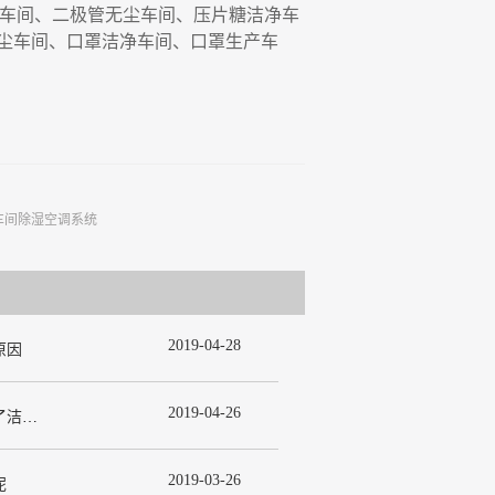
车间、二极管无尘车间、压片糖洁净车
尘车间、口罩洁净车间、口罩生产车
车间除湿空调系统
2019
-
04
-
28
原因
2019
-
04
-
26
为什么在许多洁净室工程中都使用了洁净板材？
2019
-
03
-
26
呢