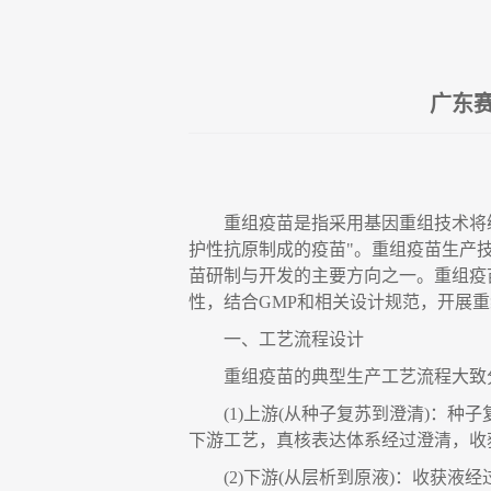
广东
重组疫苗是指采用基因重组技术将
护性抗原制成的疫苗
"
。重组疫苗生产
苗研制与开发的主要方向之一。重组疫
性，结合
GMP
和相关设计规范，开展重
一、
工艺流程设计
重组疫苗的典型生产工艺流程大致
(1)
上游
(
从种子复苏到澄清
)
：
种子
下游工艺，真核表达体系经过澄清，收
(2)
下游
(
从层析到原液
)
：
收获液经