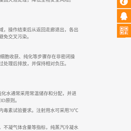
域
，
操作结束后从返回走廊退出
，
各出
避免交叉污染。
细胞收获、纯化等步骤存在非密闭操
过处理后排放，并保持相对负压。
纯化水通常采用常温储存和分配，并进
3D
原则。
内毒素试验要求。注射用水可采用
70
℃
，
不凝气体含量等指标，纯蒸汽冷凝水