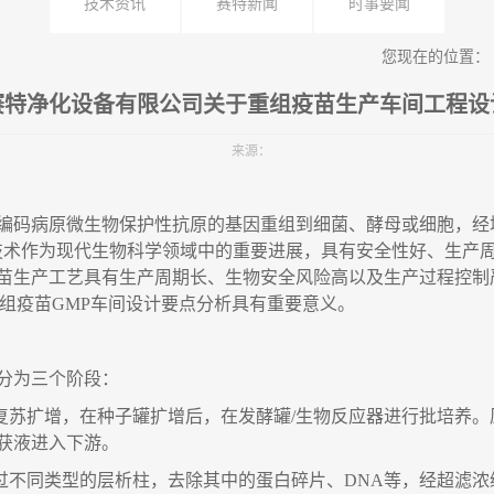
技术资讯
赛特新闻
时事要闻
您现在的位置：
赛特净化设备有限公司关于重组疫苗生产车间工程设
来源：
编码病原微生物保护性抗原的基因重组到细菌、酵母或细胞，经
技术作为现代生物科学领域中的重要进展，具有安全性好、生产
苗生产工艺具有生产周期长、生物安全风险高以及生产过程控制
组疫苗
GMP
车间设计要点分析具有重要意义。
分为三个阶段
：
复苏扩增
，
在种子罐扩增后
，
在发酵罐
/
生物反应器进行批培养。
获液进入下游。
过不同类型的层析柱，去除其中的蛋白碎片、
DNA
等，经超滤浓