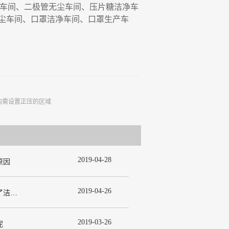
净车间、二极管无尘车间、压片糖洁净车
尘车间、口罩洁净车间、口罩生产车
内需设置正压的区域
2019
-
04
-
28
原因
2019
-
04
-
26
为什么在许多洁净室工程中都使用了洁净板材？
2019
-
03
-
26
呢