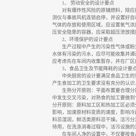
1、 劳动安全的设计要点
对有爆炸性风险的原辅燃料，除应
测仪与事故风机连锁启停，并设置好自
气体的存放和使用区域，应设置氧气浓
压安全隐患的容器，应采取超压泄放措
2、环境保护的设计要点
生产过程中产生的污染性气体或粉
水体有污染的污水，应尽可能收集并通
应考虑先在车间内收集暂存，并在厂区
3、食品卫生及节能降耗的设计要
中央厨房的设计要满足食品卫生的
产生食加工的卫生要求没有充分的认识
生熟分开原则：平面布置要合理分
中发生交叉污染，对熟食的加工要做到
分开原则：原料加工区和热加工区必须
影响，加速原材料变质的速度，影响冷
料忌湿润，鲜活类原料忌干燥。洁污分
待用，在洗涤消毒过程中，洁污设施的
在车间人净的设置中，不仅要按食