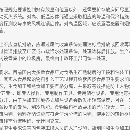
按照规范要求控制好存放量和位置以外，还需要将存放房间尽量
动灭火系统。对高、低温液体储罐应采取相应的降温和保冷措施
度探测仪与事故风机连锁启停。对高温区域，应设置温感器和烟
施。
尘不应直接排放，应通过尾气收集系统处理达标后排放或回收再
过管道排放至厂区或市政污水处理系统，处理达标后排放。生产
内设置集中的垃圾房，最终由市政环卫部门统一处理。
点
要求。目前国内大多数食品厂对食品生产熟制后的工段和包装工
，其实从食品起始物料引入工艺过程开始就应按食品卫生要求加
区，生食加工和熟食加工要严格分离，并采取有效措施防止人物
“五专”，即专人操作、专用制作工具、专用储存设备、专用消
分开，由于热加工区域各式加热设备会散发出较高温度，对在一
藏设备的散热、制冷功能。食物原料存放要求的差异较大，干、
流原则：物料存储设施应符合洁污分流的原则，使用过的转运框
流线需分流明确，无迂回交叉。
品卫生要求设置内包装工段人员的人净设施，熟制区和生食加工