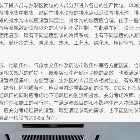
装工段人员与熟制区岗位的人员分开进入各自的生产岗位，以减
备排水集中收集，然后在排水设备的排水点就近设置排水沟，排
段的排水沟末端应设置隔渣池，排水沟的坡度应合理。由于一些
气容易飘散到设备以外的大空间不受控制，在此类车间，设计上
使用复杂，既有不同温度要求的冷媒系统，也有不同温度的热源
水、循环冷冻水、自来水、热水、工艺水、纯化水、压缩空气、
况、地质条件、气象水文条件及周边市政条件等各方面因素，合
足相关规范的前提下，既要实现生产储运功能的高效，也要满足
设置尽量集中，方便管理；生熟区的人员更衣相对独立，有效避
，结合厂区地质条件，应尽量减少重载路面的设置。
0℃以下冷
通风口的同时应考虑地下通风层的防洪和排水。充分考虑冷库、
合理性和施工的可行性。在满足参观目的和不影响生产人物流路
，应充分考虑层高的设置，既要满足参观的需求，也不能因为参
高一般设置为6-8m 为宜。