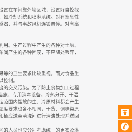
设置在车间靠外墙区域，设置好自控探
，如冷却系统和喷淋系统。对有窒息性
感器，并与事故风机连锁启停。对有高
利用。生产过程中产生的各种对土壤、
车间产生的各种固废，不应随处丢弃，
段等的卫生要求比较重视，而对食品生
以控制。
流的交叉污染。为了防止食物加工过程
毒措施、专用消毒设备。冷热分开、干湿
定范围内摆放的生、冷原材料都会产生
湿度要求也各不相同，干货、调味类原
和桶应送至清洗间进行清洁处理并送回
区的人员也应分别考虑统一的更衣及淋