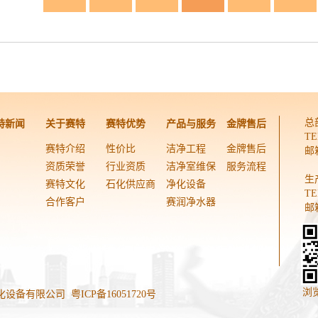
总
特新闻
关于赛特
赛特优势
产品与服务
金牌售后
TE
赛特介绍
性价比
洁净工程
金牌售后
邮箱
资质荣誉
行业资质
洁净室维保
服务流程
生
赛特文化
石化供应商
净化设备
TE
合作客户
赛润净水器
邮箱
浏
东赛特净化设备有限公司
粤ICP备16051720号