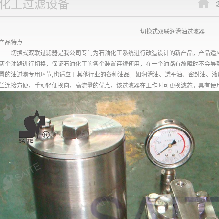
化工过滤设备
切换式双联润滑油过滤器
产品特点
切换式双联过滤器是我公司专门为石油化工系统进行改造设计的新产品，产品适应
两个油路进行切换，保证石油化工的各个装置连续使用，在一个油路有故障时不会导
置的油过滤专用环节,也适应于其他行业的各种油品，如润滑油、透平油、密封油、
兰连接方便，手动轻便换向，高流量的优点，该过滤器在工作时可更换滤芯，具有使