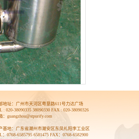
部地址：
广州市天河区粤垦路611号力达广场
L : 020-38090335 38090330 FAX : 020-38090326
：guangzhou@stpurify.com
产基地：广东省潮州市潮安区东凤礼阳李工业区
L：0768-6585795 6581475 FAX：0768-6582900