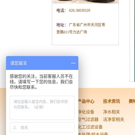
电话：
020-38039329
地址：
广东省广州市天河区粤
垦路611号力达广场
请您留言
感谢您的关注，当前客服人员不在
线，请填写一下您的信息，我们会
尽快和您联系。
洁净工程
产品中心
技术资讯
赛
药品医疗器械
净化设备
净水相关
生物技术
空气过滤器
洁净室相关
电子光学
化工过滤设备
实验室
水处理/纯水设备