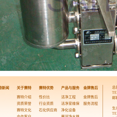
总
特新闻
关于赛特
赛特优势
产品与服务
金牌售后
TE
赛特介绍
性价比
洁净工程
金牌售后
邮箱
资质荣誉
行业资质
洁净室维保
服务流程
生
赛特文化
石化供应商
净化设备
TE
合作客户
赛润净水器