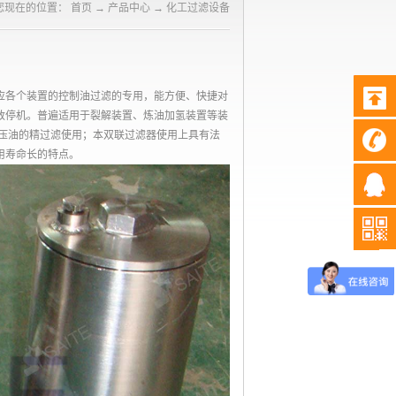
您现在的位置：
首页
→
产品中心
→
化工过滤设备
各个装置的控制油过滤的专用，能方便、快捷对
致停机。普遍适用于裂解装置、炼油加氢装置等装
液压油的精过滤使用；本双联过滤器使用上具有法
用寿命长的特点。