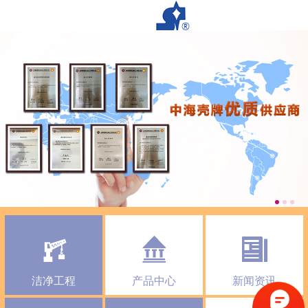
洁净工程
产品中心
新闻资讯