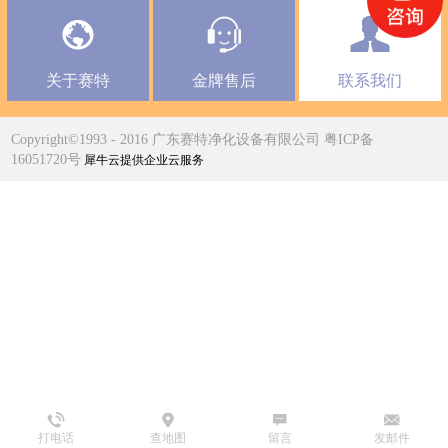
关于赛特
金牌售后
联系我们
Copyright©1993 - 2016 广东赛特净化设备有限公司 粤ICP备
16051720号
犀牛云提供企业云服务
打电话
查地图
留言
发邮件