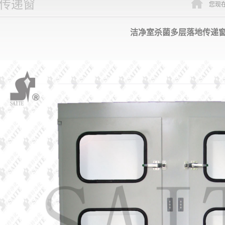
传递窗
您现
洁净室杀菌多层落地传递