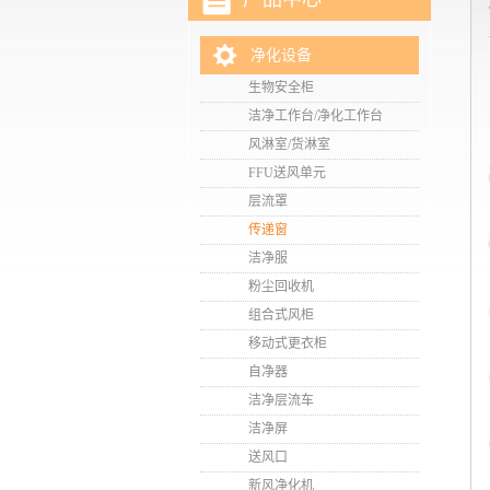
净化设备
生物安全柜
洁净工作台/净化工作台
风淋室/货淋室
FFU送风单元
层流罩
传递窗
洁净服
粉尘回收机
组合式风柜
移动式更衣柜
自净器
洁净层流车
洁净屏
送风口
新风净化机