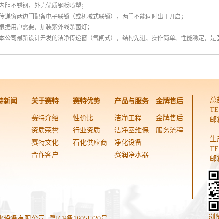
内胆不锈钢，外壳优质钢板喷塑；
传递窗两边门配备电子联锁（或机械式联锁），两门不能同时出于开启；
根据用户需要，加装紫外线杀菌灯；
本公司最新设计开发的洁净传递窗（气闸式），结构先进、操作简单、性能稳定，是
总
特新闻
关于赛特
赛特优势
产品与服务
金牌售后
TE
赛特介绍
性价比
洁净工程
金牌售后
邮箱
资质荣誉
行业资质
洁净室维保
服务流程
生
赛特文化
石化供应商
净化设备
TE
合作客户
赛润净水器
邮箱
浏
东赛特净化设备有限公司
粤ICP备16051720号