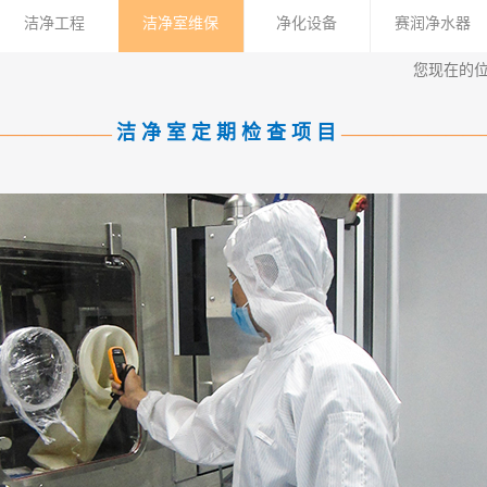
洁净工程
洁净室维保
净化设备
赛润净水器
您现在的
洁 净 室 定 期 检 查 项 目
———————
————————