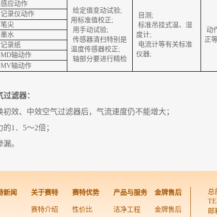
感应动作
给定值变动试验;
记录仪动作
目测;
用标准值校正;
笔尖
标准吊挂式温、湿
用手动试验;
动
墨水
度计;
传感器清扫特别是
正
电流计等有关标准
记录纸
温度传感器校正;
仪器;
MD轴动作
轴部分要进行精检
MV轴动作
气过滤器：
换初效、中效空气过滤器后，气流速度仍不能增大；
的1．5～2倍；
渗漏。
总
特新闻
关于赛特
赛特优势
产品与服务
金牌售后
TE
赛特介绍
性价比
洁净工程
金牌售后
邮箱