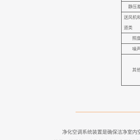
静压
送风机
道类
照
噪
其
————————————
净化空调系统装置是确保洁净室内