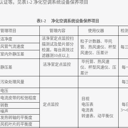
认证等。见表
1-2
净化空调系统设备保养项目
表
1-2 净化空调系统设备保养项目
管理项目
管理内容
使用仪器
检
洁净室定点监控扫
洁净度
粒子计数器、毕托
描测试及垫片部分
风管气流速度
管、热风速仪、杯型
每
检漏，每台高效过
风速仪、压差计
室内外静压差
滤器测10点以上
毕托管、热风速
洁净室定点监控
静压差
仪、杯型风速仪、压
每
差计
污染处理风量
每
电压
电流皮带的松弛程度
目视
定点监控
电压表
每
转数
电流表
3～
噪声
转速表、动平衡仪
发热转轴的平衡度
风机叶片的平衡度