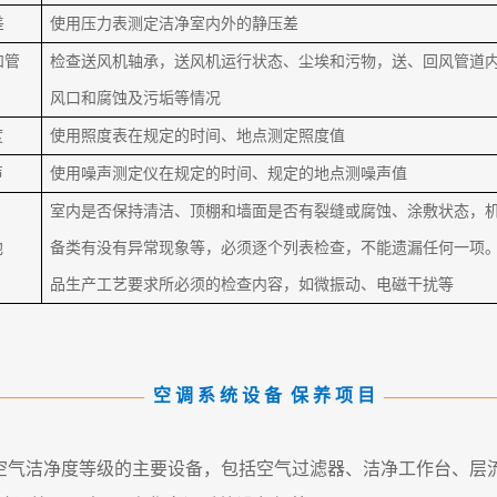
差
使用压力表测定洁净室内外的静压差
和管
检查送风机轴承，送风机运行状态、尘埃和污物，送、回风管道
风口和腐蚀及污垢等情况
度
使用照度表在规定的时间、地点测定照度值
声
使用噪声测定仪在规定的时间、规定的地点测噪声值
室内是否保持清洁、顶棚和墙面是否有裂缝或腐蚀、涂敷状态，
他
备类有没有异常现象等，必须逐个列表检查，不能遗漏任何一项
品生产工艺要求所必须的检查内容，如微振动、电磁干扰等
—————————
空 调 系 统 设 备 保 养 项 目
——————
空气洁净度等级的主要设备，包括空气过滤器、洁净工作台、层