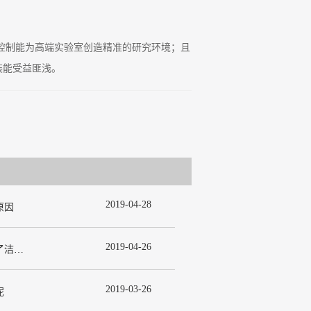
控制能为高端实验室创造精准的研究环境；且
装能受益匪浅。
2019
-
04
-
28
原因
2019
-
04
-
26
为什么在许多洁净室工程中都使用了洁净板材？
2019
-
03
-
26
呢