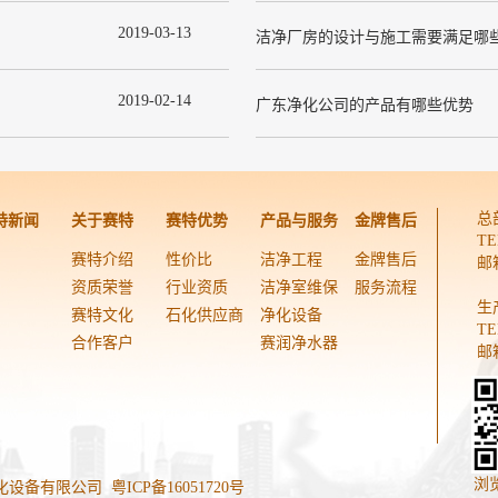
2019
-
03
-
13
洁净厂房的设计与施工需要满足哪
2019
-
02
-
14
广东净化公司的产品有哪些优势
总
特新闻
关于赛特
赛特优势
产品与服务
金牌售后
TE
赛特介绍
性价比
洁净工程
金牌售后
邮箱
资质荣誉
行业资质
洁净室维保
服务流程
生
赛特文化
石化供应商
净化设备
TE
合作客户
赛润净水器
邮箱
浏
东赛特净化设备有限公司
粤ICP备16051720号