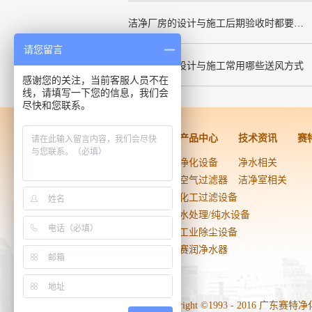
洁净厂房的设计与施工后期验收时都要关注哪几项呢
请您留言
洁净厂房的设计与施工常用哪些送风方式
感谢您的关注，当前客服人员不在
线，请填写一下您的信息，我们会
尽快和您联系。
洁净工程
产品中心
技术资讯
赛
药品医疗器械
净化设备
净水相关
生物技术
空气过滤器
洁净室相关
电子光学
化工过滤设备
实验室
水处理/纯水设备
食品饮料
工业除尘设备
日用化工
赛润净水器
医院手术室
Copyright ©1993 - 2016 广