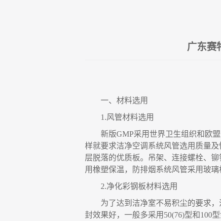
广东赛
一、
材料选用
1.
风管材料选用
新版
GMP
采用世界卫生组织和欧盟
样就要求洁净空调系统风管选用质量及
层脱落的优质板。吊架、连接螺栓、铆
用橡塑保温，防排烟系统风管采用玻璃
2.
净化彩钢板材料选用
为了达到洁净室不易积尘的要求
，
封效果好
，
一般多采用
50(76)
型和
100
型