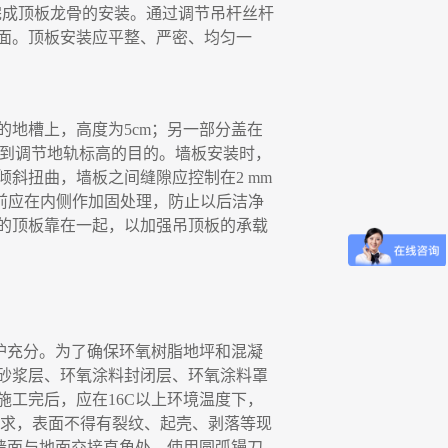
完成顶板龙骨的安装。通过调节吊杆丝杆
面。顶板安装应平整、严密、均匀
一
的地槽上
，
高度为
5cm
；
另
一
部分盖在
到调节地轨标高的目的。墙板安装时
，
倾斜扭曲
，
墙板之间缝隙应控制在
2 mm
前应在内侧作加固处理
，
防止以后洁净
的顶板靠在
一
起
，
以加强吊顶板的承载
护充分。为了确保环氧树脂地坪和混凝
砂浆层、环氧涂料封闭层、环氧涂料罩
施工完后
，
应在
16C
以上环境温度下
，
求
，
表面不得有裂纹、起壳、剥落等现
墙面与地面交接直角处，使用圆弧镘刀