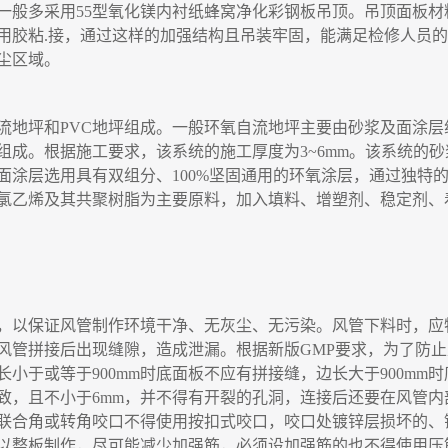
一般多采用
55
型氧化镁内衬纸蜂窝净化彩钢板吊顶。吊顶面板材
用胶粘
.
接
，
通过这样的加强结构且吊装牢固，能满足检修人员的
尘区域。
流地坪和
PVC
地坪组成。
一
般环氧自流地坪主要由砂浆及面涂层
组成。根据施工要求，该系统的施工厚度为
3~6mm
。该系统的砂
面涂层选用具有双组分、
100%
坚固通用的环氧涂层
，
通过独特
氯乙烯及其共聚树脂为主要原料
，
加入填料、增塑剂、稳定剂、
，
以保证风管制作环境干净、无灰尘、无污染。风管下料时
，
应
风管拼接后出现缝隙
，
造成泄漏。根据新版
GMP
要求，为了防止
长小于或等于
900mm
时底面板不应有拼接缝，边长大于
900mm
时
致
，
且不小于
6mm
，
并不得有开裂的孔洞，连接后还要在风管内
联合角或转角咬口不得使用按扣式咬口，咬口处镀锌层损坏的、
以整板制作，尽可能减少加强筋，必须设加强筋的也不得使用压