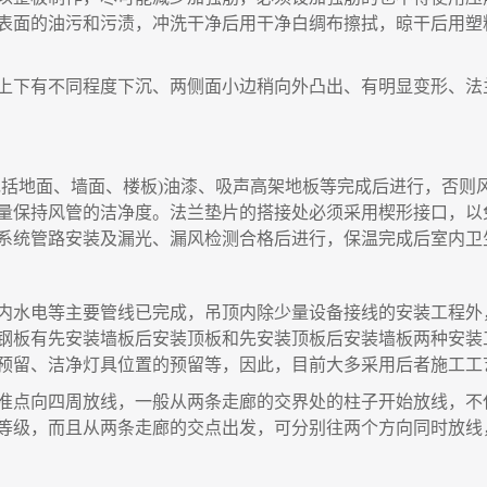
表面的油污和污渍，冲洗干净后用干净白绸布擦拭，晾干后用塑
上下有不同程度下沉、两侧面小边稍向外凸出、有明显变形、法
包括地面、墙面、楼板
)
油漆、吸声高架地板等完成后进行
，
否则
量保持风管的洁净度。法兰垫片的搭接处必须采用楔形接口
，
以
系统管路安装及漏光、漏风检测合格后进行
，
保温完成后室内卫
内水电等主要管线已完成
，
吊顶内除少量设备接线的安装工程外
钢板有先安装墙板后安装顶板和先安装顶板后安装墙板两种安装
预留、洁净灯具位置的预留等
，
因此
，
目前大多采用后者施工工
准点向四周放线
，
一般从两条走廊的交界处的柱子开始放线
，
不
等级，而且从两条走廊的交点出发
，
可分别往两个方向同时放线