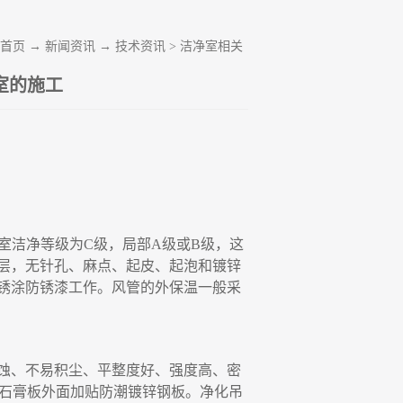
首页
→
新闻资讯
→
技术资讯
>
洁净室相关
室的施工
室洁净等级为
C
级，局部
A
级或
B
级，这
层，无针孔、麻点、起皮、起泡和镀锌
锈涂防锈漆工作。风管的外保温
一
般采
蚀、不易积尘、平整度好、强度高、密
石膏板外面加贴防潮镀锌钢板。净化吊