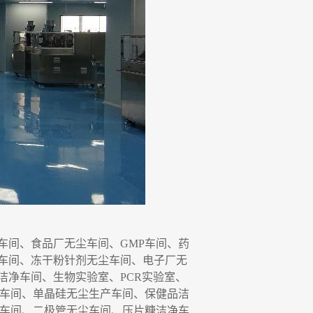
车间、食品厂无尘车间、
GMP
车间、药
车间
、
冻干粉针剂无尘车间
、
电子厂无
洁净车间、生物实验室、
P
C
R
实验室、
车间、单晶硅无尘生产
车间
、保健品洁
车间、二极管无尘车间、压片糖洁净车