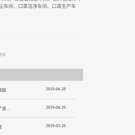
尘车间、口罩洁净车间、口罩生产车
要求
2019
-
04
-
28
原因
2019
-
04
-
26
为什么在许多洁净室工程中都使用了洁净板材？
2019
-
03
-
26
呢