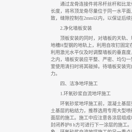
通过龙骨连接件将吊杆丝杆和比龙
长度
，
将吊顶龙骨尽量位于同一水平面
致
，
缝隙控制在
2mm
以内
，
以保证后续
2.
净化墙板安装
顶板安装的同时
，
对墙板的天轨、
地槽
H
型钢的地轨上
，
利用自攻钉固定
利用激光水平仪及时调整墙板的垂直度
之内
，
墙板安装应平整、严密、均匀一
室使用清扫时将其碰掉。待墙板安装完
力。
四、
洁净地坪施工
1.
环氧砂浆自流地坪施工
环氧砂浆地坪施工前
，
混凝土基层
土基层的粘结力，推荐选用专用大型喷
面层的施工。施工中应注意各涂层组成
封闭养护
8 h
方可进行下一涂层的施工。
象。环氧砂浆自流地坪施工的另
一
重点