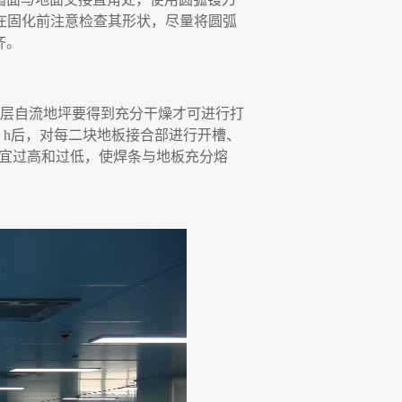
在固化前注意检查其形状
，
尽量将圆弧
齐。
层自流地坪要得到充分干燥才可进行打
 h
后
，
对每二块地板接合部进行开槽、
宜过高和过低
，
使焊条与地板充分熔