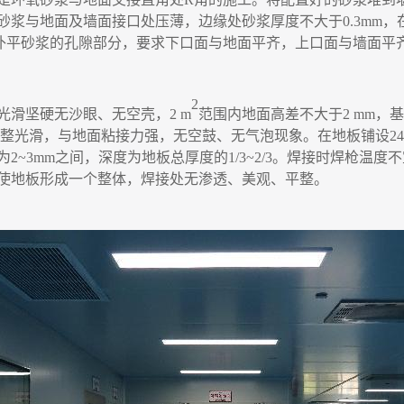
砂浆与地面及墙面接口处压薄
，
边缘处砂浆厚度不大于
0.3mm
，
补平砂浆的孔隙部分
，
要求下口面与地面平齐
，
上口面与墙面平
2
光滑坚硬无沙眼、无空壳
，
2 m
范围内地面高差不大于
2 mm
，
基
整光滑
，
与地面粘接力强，无空鼓、无气泡现象。在地板铺设
24
为
2~3mm
之间
，
深度为地板总厚度的
1/3~2/3
。焊接时焊枪温度不
使地板形成一个整体
，
焊接处无渗透、美观、平整。