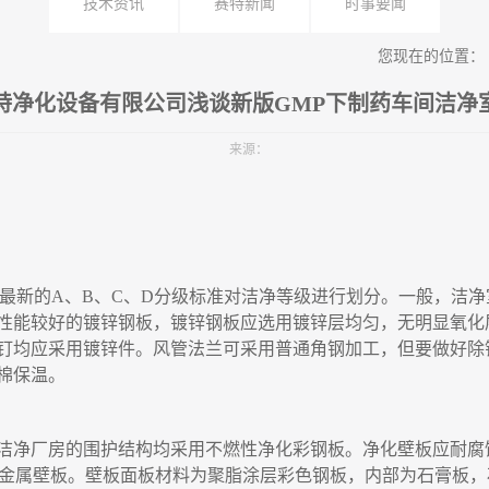
技术资讯
赛特新闻
时事要闻
您现在的位置：
特净化设备有限公司浅谈新版GMP下制药车间洁净
来源：
最新的
A
、
B
、
C
、
D
分级标准对洁净等级进行划分。
一
般，洁净
性能较好的镀锌钢板，镀锌钢板应选用镀锌层均匀，无明显氧化
钉均应采用镀锌件。风管法兰可采用普通角钢加工，但要做好除
棉保温。
洁净厂房的围护结构均采用不燃性净化彩钢板。净化壁板应耐腐
金属壁板。壁板面板材料为聚脂涂层彩色钢板
，
内部为石膏板
，