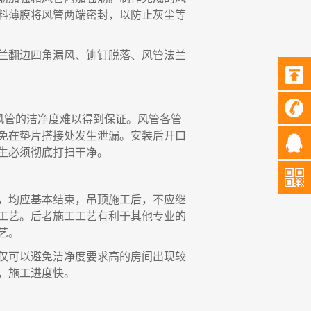
料薄膜将风管两端密封，以防止灰尘等
兰翻边四角漏风、铆钉脱落、风管法兰
风管的洁净度难以得到保证。风管各管
免在垫片搭接处发生泄漏。安装后开口
生必须彻底打扫干净。
，
均应基本结束
，
吊顶施工后
，
不应继
工艺。后者施工工艺有利于其他专业的
艺。
仅可以避免洁净度要求高的房间出现较
，
施工进度快。