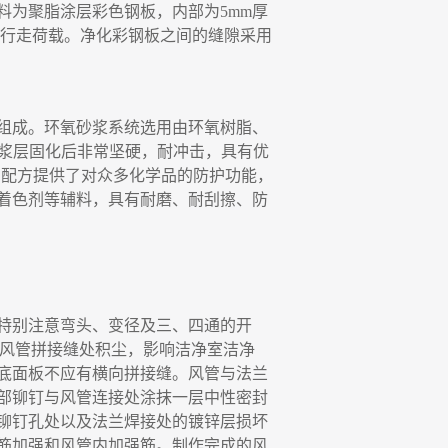
料为聚脂涂层彩色钢板
，
内部为
5mm
厚
行走荷载。净化彩钢板之间的缝隙采用
组成。环氧砂浆系统选用由环氧树脂、
浆层固化后非常坚硬
，
耐冲击，具有优
的配方提供了对众多化学品的防护功能
，
着色剂等辅料
，
具有耐磨、耐刮擦、防
特别注意弯头、变径及三、四通的开
风管拼接缝处积尘
，
影响洁净室洁净
底面板不应有横向拼接缝。风管与法兰
部铆钉与风管连接处涂抹一层中性密封
铆钉孔处以及法兰焊接处的镀锌层损坏
筋加强和风管内加强筋。制作完成的风