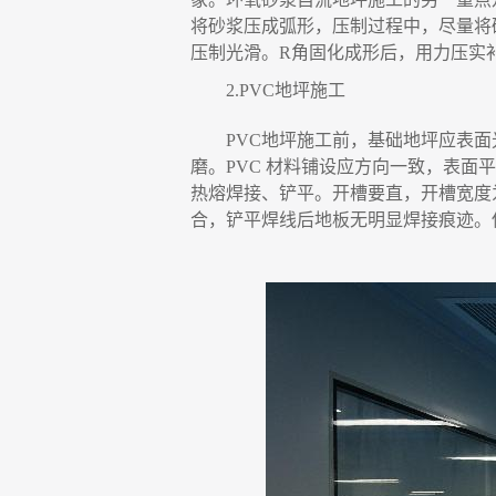
将砂浆压成弧形，压制过程中
，
尽量将
压制光滑。
R
角固化成形后
，
用力压实
2.
PVC
地坪施工
PVC
地坪施工前
，
基础地坪应表面
磨。
PVC
材料铺设应方向一致
，
表面平
热熔焊接、铲平。开槽要直
，
开槽宽度
合
，
铲平焊线后地板无明显焊接痕迹。