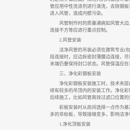
管应用中性洗涤剂进行清洗
，
去除钢板
进
入
风管，造成内壁污染。
风管制作时的质量通病如风管大边
连接不方等应进行重点控制。
2.
风管安装
洁净风管的吊装必须在建筑专业
(
段连接时
，
应边拆密封薄膜边连接
，
尽
末端仍要保持封口状态。风管保温应在
三、
净化彩钢板安装
净化彩钢板安装施工时
，
技术夹层
续有较多的吊顶内的安装工作。净化彩
后续施工，比如风管高效过滤口位置的
彩板安装时从房间选择
一
点作为基
多的非标板
，
导致接缝变多
，
影响洁净
1.
净化顶板安装