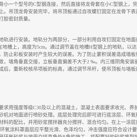
骨小一个型号的
C
型钢连接
，
然后直接将龙骨套在小
C
型钢上，
上。吊顶龙骨安装完毕，将吊顶板通过自攻螺钉固定在龙骨下表
打胶密封质量。
地轨进行安装。地轨分为两部分
，一
部分利用自攻钉固定在地面
在地槽上
，
高度为
5cm
。通过调节盖在地槽
H
型钢上的地轨
，
以达
，
防止彩板安装时产生较大的误差。为了防止累积误差造成墙板
致
，
墙角垂直交接
，
立板垂直偏差不大于
2
‰
。内三维阴角安装
成后
，
重新校核吊项板的标高
，
通过调节吊杆，使吊顶板与墙板
要求用强度等级
C30
及以上的混凝土
，
混凝土表面要求收光、养
砂机对地面进行喷砂处理。底层处理完后即可进行底涂层、环氧
材料的配比
，
并用砂浆搅拌器充分搅拌、混合均匀。在上一涂层
环氧涂料罩面层应平整光滑、色泽均匀，冲击强度应符合设计要
是环氧砂浆与地面交接直角处
R
角的施工。将配置好的砂浆堆到