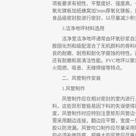
项板要求有韧性、平整度好、强度高，
氧化镁板加纸蜂窝加
5mm
厚氧化镁板
，
食品级密封胶进行密封
，
以尽量减少积
3.
洁净地坪材料选用
洁净室洁净地坪通常由环氧砂浆自
胺固化剂和级配混合了无机颜料的骨料
良的耐磨、耐用和耐化学腐蚀的特性。
还有耐磨和易清洁性能。
PVC
地坪以聚
火阻燃、吸音、无缝焊接等特点。
二、
风管制作安装
1.
风管制作
风管制作应在相对密封的室内进行
料
，
这些异形管极易因下料的失误使得
度
，
风管制作时应特别注意矩形风管边
需采用翻边连接
，
翻边应平整
，
宽度
一
胶以防泄漏。风管咬口制作应尽量采用
的必须补做防腐。规格大的风管应尽量