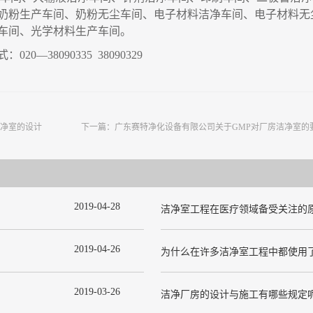
奶粉生产车间、奶粉无尘车间、电子材料洁净车间、电子材料无
车间、光学材料生产车间
。
式：
020
—
38090335 38090329
净室的设计
下一篇：
广东赛特净化设备有限公司关于GMP对厂房洁净室的
2019
-
04
-
28
洁净室工程在医疗领域备受关注的
2019
-
04
-
26
2019
-
03
-
26
洁净厂房的设计与施工有哪些规定