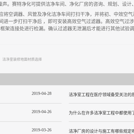
噪声。
赛特
净化可提供洁净车间、净化厂房的咨询、规划、设计
应将空调器、风管及净化洁净车间打扫干净
，
并将初、中效空气
间进一步打扫干净后
，
即可安装高效空气过滤器。高效空气过涉
、框架连接处进行检漏。确认过滤器无泄漏后才能进行其他试验
：
洁净室装修地面材质选择
2019
-
04
-
28
洁净室工程在医疗领域备受关注的
2019
-
04
-
26
2019
-
03
-
26
洁净厂房的设计与施工有哪些规定