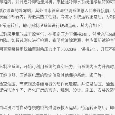
却塔内
，
并开启冷却轴流风机
，
来
检验
冷却水系统连续运转的可
单独设置的冷冻站
，
其外冷水管道与空调系统总入口未连接前
，
表面冷却器内
，
降低其热工性能。冷冻水系统运转正常后
，
为制
正常运转后
，
即可对制冷系统进行联动运转
，
其内容如下
：
试验采用氮气或干燥空气
，
在规定压力下保持
24h
，
然后充气
6h
力降。如超过则应进行检漏
，
查明后清除泄漏
，
并应重新试验直
用真空泵将系统抽至剩余压力小于
5.332kPa
，
保持
24h
，
升压不
入制冷系统
，
开始可利用系统的真空压力
，
当系统内压力升高时
压继电器、压差继电器的整定值及其他保护系统、阀门等。
检查油压、节流阀及各继电器的动作灵敏度。并记录油压、油温
提供洁净车间、净化厂房的咨询、规划、设计、施工、安装改造
自动浸油或自动卷绕的空气过滤器投入运转
，
待运转正常后
，
即