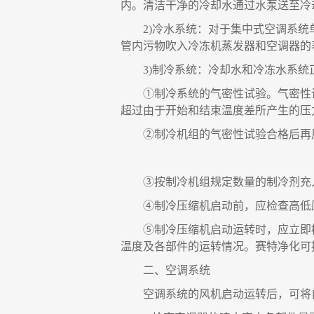
内。清洁干净的冷却水通过水泵送至冷
2)
冷水系统
：
对于集中式空调系统
管内污物吹入冷冻机蒸发器和空调器的
3)
制冷系统
：
冷却水和冷冻水系统
①制冷系统的气密性试验。气密性
超过由于开始和结束温度差所产生的压
②制冷机组的气密性试验合格后再
③按制冷机组规定数量的制冷剂充
④制冷压缩机启动前
，
应检查高低
⑤制冷压缩机启动运转时
，
应立即
温度及各部件的运转情况。
赛特
净化可
二、空调系统
空调系统的风机启动运转后
，
可将