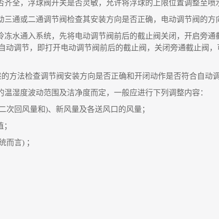
否齐全
，
浮球阀开关是否灵敏
，
允许将浮球的上限位置调整至喷
动三通或二通调节阀检查其安装方向是否正确
，
电动调节阀的方
冷冻水通入系统
，
先将电动调节阀前后的截止阀关闭
，
开启旁通
自动调节
，
即打开电动调节阀前后的截止阀
，
关闭旁通截止阀
，
述的方法检查调节阀安装方向是否正确和开闭动作是否符合自动
的温湿度波动范围及洁净度而定
，
一般应进行下列调整内容
：
二次回风量和
)
、新风量及各送风口的风量
；
值
；
统而言
)
；