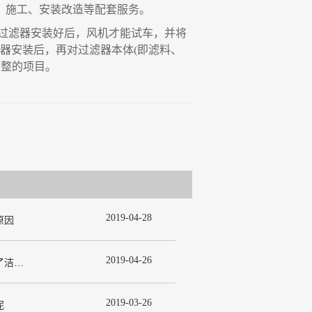
、施工、安装改造等配套服务。
过滤器安装好后
，
风机才能试车
，
并将
器安装后
，
再对过滤器本体
(
即滤料、
调整的项目。
2019
-
04
-
28
原因
2019
-
04
-
26
为什么在许多洁净室工程中都使用了洁净板材？
2019
-
03
-
26
呢