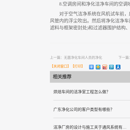
8.
空调房间和净化洁净车间的空调
对于空气洁净系统在风机试车前
，
风管内的浮尘吹出。然后
将
净化洁净车
滤料与框架密封处
)
和过滤器围护结构
上一篇：
无菌净化车间人员的净化
下一篇
【
关闭窗口
】【
打印
】
相关推荐
烘焙车间的洁净室工程怎么做？
广东净化公司的客户类型有哪些？
洁净厂房的设计与施工关于通风系统有哪些要求