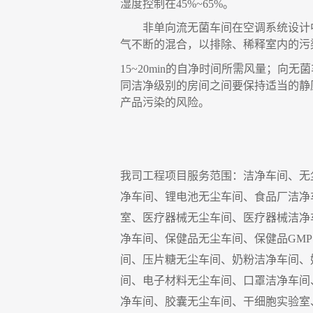
湿度控制在
45%
~
65%
。
非单向流无菌车间在空调系统设计
气不断的混合
，
以排除、稀释室内的污
15
~
20min
的自净时间所需风量
；
向无菌
同洁净级别的房间之间要保持适当的静
产品污染的风险。
我司工程项目服务
范围
：洁净车间、无
净车间、锂电池无尘车间、食品厂洁净
室、医疗器械无尘车间、医疗器械洁净
净车间、保健品无尘车间、保健品
GMP
间、压片糖无尘车间、奶粉洁净车间、
间、电子材料无尘车间、口罩洁净车间
净车间、胶囊无尘车间
、干细胞实验室