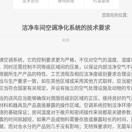
技术资讯
赛特新闻
时事要闻
您现在的位置：
洁净车间空调净化系统的技术要求
来源：
通空调系统
，
它的控制要求更为严格
，
不仅对空气的温度、湿度
，
同时还需控制不同等级区域间的压差
，
以保证内部洁净空气不
根据所生产
产
品的特性、工艺流程及相应洁净度级别要求合理设
当与生产要求
一
致
，
如在其他区域或采用其他方式取样
，
应当能
应当符合国家有关规定
，
并设有独立的空气处理设施及动物的专
当的送风应当能够确保对周围低级别区域的正压
，
维持良好的气
材料和器具及产品直接暴露的操作区域。空调系统控制洁净环境
境的基础保证
；
房间温度对于敞开和密闭操作来说都是关键参数
露的时间就越短
，
如果产品或物料需要存放或暴露较长的时间
，
潮
，
而对含水分的产品则几乎没有影响
；
无特殊要求时
，
无菌车