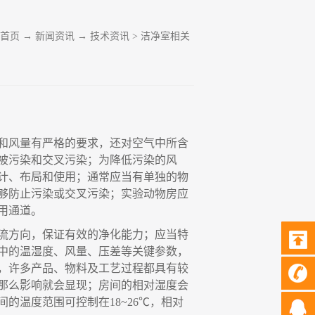
首页
→
新闻资讯
→
技术资讯
>
洁净室相关
和风量有严格的要求
，
还对空气中所含
被污染和交叉污染
；
为降低污染的风
计、布局和使用
；
通常应当有单独的物
够防止污染或交叉污染
；
实验动物房应
用通道。
流方向
，
保证有效的净化能力
；
应当特
中的温湿度、风量、压差等关键参数
，
，
许多产品、物料及工艺过程都具有较
那么影响就会显现
；
房间的相对湿度会
间的温度范围可控制在
18
~
26
℃，
相对