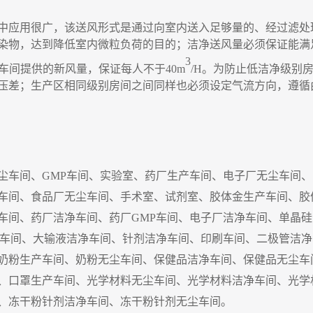
中应用很广
，
该送风形式是通过向室内送入足够量的、经过滤处
染物
，
达到降低室内微粒负荷的目的
；
洁净送风量必须保证能满
3
车间提供的新风量
，
保证每人不于
40m
/H
。为防止低洁净级别
压差
；
生产区相同级别房间之间同样也必须设定气流方向
，
遵循
尘车间、
GMP
车间、实验室、药厂生产车间、电子厂无尘车间、
车间、食品厂无尘车间、手术室、试剂室、胶体金生产车间、胶
车间、药厂洁净车间、药厂
GMP
车间、电子厂洁净车间、单晶硅
车间、大输液洁净车间、针剂洁净车间、印刷车间、二极管洁净
奶粉生产车间、奶粉无尘车间、保健品洁净车间、保健品无尘车
、口罩生产车间、光学材料无尘车间、光学材料洁净车间、光学
、
冻干粉针剂洁净车间
、
冻干粉针剂无尘车间
。