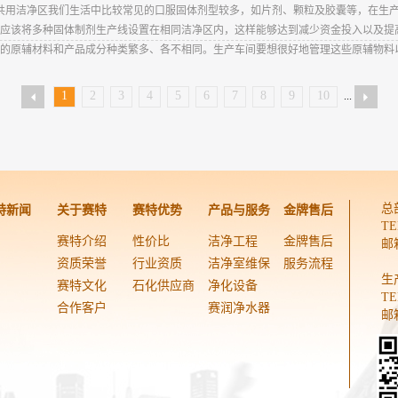
共用洁净区我们生活中比较常见的口服固体剂型较多，如片剂、颗粒及胶囊等，在生
应该将多种固体制剂生产线设置在相同洁净区内，这样能够达到减少资金投入以及提
的原辅材料和产品成分种类繁多、各不相同。生产车间要想很好地管理这些原辅物料以满
1
2
3
4
5
6
7
8
9
10
...
总
特新闻
关于赛特
赛特优势
产品与服务
金牌售后
TE
赛特介绍
性价比
洁净工程
金牌售后
邮箱
资质荣誉
行业资质
洁净室维保
服务流程
生
赛特文化
石化供应商
净化设备
TE
合作客户
赛润净水器
邮箱