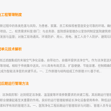
造工程管理制度
新过程中的各类危害与风险，为患者、家属、员工和探视者营造安全可靠的环境。确
项目。二、权责需求科室/部门：与总务部、医院感染管理办公室协同制定医院建筑
发放与监督；对施工现场通风、环境防护、用火、用电、施工人员个人防护、建筑垃圾处
滤单元技术解析
）是将风机与高效过滤器集成的末端空气净化设备，自带动力，自循环提供洁净空气。作为洁净
等领域。相较于传统集中送风，FFU具有布局灵活、扩容便捷、节能显著、控制精确等
成为智能洁净室的关键节点。一、工作原理与结构组成工作原理:FFU基于机...
程后期运行管理方法
U、洁净病房等）达到规定洁净度、温湿度等环境参数要求的关键工程。其后期运行管
职业健康起着至关重要的作用。良好的运行管理能够延长净化设备使用寿命、降低运
索科学有效的管理方法。一、医院净化工程后期运行管理现状与问题1、管理人员专业素