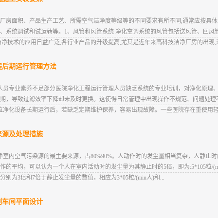
厂房面积、产品生产工艺、所需空气洁净度等级等的不同要求有所不同,通常应按具
、系统调试和试运转等。1、风管和风管系统 净化空调系统的风管包括送风管、回风
净技术的应用日益广泛,各行业产品的升级提高,尤其是近年来高科技洁净厂房的出现,洁
程后期运行管理方法
人员专业素养不足部分医院净化工程运行管理人员缺乏系统的专业培训，对净化原理
期，导致过滤效率下降却未及时更换。这使得日常管理中出现操作不规范、问题处理
位净化设备长期运行后，若缺乏定期维护保养，容易出现故障。一些医院存在重使用轻维
来源及处理措施
室内空气污染源的最主要来源，占80%90%。人动作时的发尘量相当复杂，人静止时
平均，可以认为一个人在室内活动时的发尘量为其静止时的5倍，即为:5*105粒/(m
3倍和7倍于静止发尘量的数值，相应为3*05粒/(min人)和...
剂车间平面设计