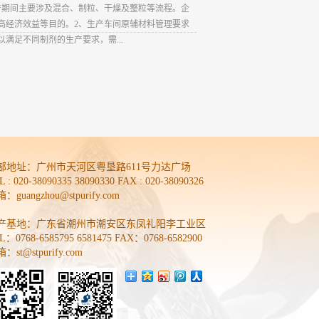
产期间主要涉及混合、制粒、干燥及整粒等流程。企
高经济效益等目的。2、生产车间原辅材料管理要求
足不同制剂的生产要求，需...
部地址：
广州市天河区粤垦路611号力达广场
L : 020-38090335 38090330 FAX : 020-38090326
：guangzhou@stpurify.com
产基地：广东省潮州市潮安区东凤礼阳李工业区
L：0768-6585795 6581475 FAX：0768-6582900
：st@stpurify.com