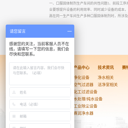
一、口服固体制剂生产车间的共性问题1、前段工序
业要想提升设备的利用效率、同时减少设备的成本，
高在同一生产车间生产多种口服固体制剂时，所涉及
请您留言
感谢您的关注，当前客服人员不在
线，请填写一下您的信息，我们会
尽快和您联系。
洁净工程
产品中心
技术资讯
赛
药品医疗器械
净化设备
净水相关
生物技术
空气过滤器
洁净室相关
电子光学
化工过滤设备
实验室
水处理/纯水设备
食品饮料
工业除尘设备
日用化工
赛润净水器
医院手术室