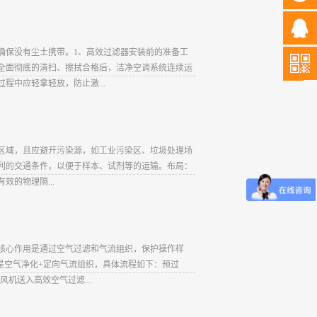
确保没有尘土携带。1、高效过滤器安装前的准备工
全面彻底的清扫、擦拭合格后，洁净空调系统连续运
程中应轻拿轻放，防止激...
密集区域，且应避开污染源，如工业污染区、垃圾处理场
利的交通条件，以便于样本、试剂等的运输。布局：
的物理隔...
核心作用是通过空气过滤和气流组织，保护操作样
是空气净化+定向气流组织，具体流程如下：预过
机送入高效空气过滤...