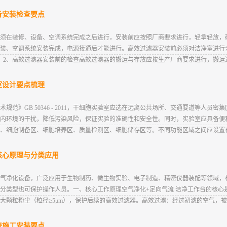
备安装检查要点
须在装修、设备、空调系统完成之后进行，安装前应按照厂商要求进行，轻拿轻放，
装、空调系统安装完成，电源接通后才能进行。高效过滤器安装前必须对洁净室进行
。2、高效过滤器安装前的检查高效过滤器的搬运与存放应按生产厂商要求进行，搬运过
室设计要点梳理
范》GB 50346 - 2011，干细胞实验室应选在远离公共场所、交通要道等人员
内环境的干扰，降低污染风险，保证实验的准确性和安全性。同时，实验室应具备便
、细胞制备区、细胞培养区、质量检测区、细胞储存区等。不同功能区域之间应设置有效
核心原理与分类应用
气净化设备，广泛应用于生物制药、微生物实验、电子制造、精密仪器装配等领域，
分类型也可保护操作人员。一、核心工作原理空气净化+定向气流 洁净工作台的核心
颗粒粉尘（粒径≥5μm），保护后续的高效过滤器。高效过滤：经过初滤的空气，被风
统施工安装要点