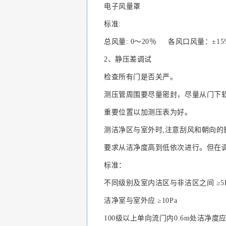
电子风量罩
标准:
总风量: 0～20％ 各风口风量：±15
2、静压差调试
检查所有门是否关严。
测压管周围要尽量密封，尽量从门下
重要位置以加测压表为好。
测洁净区与室外时,注意刮风和朝向的
要求从洁净度高到低依次进行。但在
标准：
不同级别及室内洁区与非洁区之间 ≥5Pa 
洁净室与室外应 ≥10Pa
100级以上单向流门内0.6m处洁净度