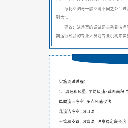
净化空调与一般空调不同之处：过滤
到大”。
建议：洁净室的调试是关系到洁净厂
期运行经验的专业人员或专业机构来实
实施调试过程：
1、风速和风量: 平均风速×截面面积
单向流洁净室: 多点风速仪法
乱流洁净室: 风口法
干管和支管: 风管法: 注意稳定段长度:3