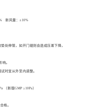
% 新风量：±10%
软垫处伸管，如开门缝则会造成压差下降，
影响。
调试时宜从外至内调整。
（新版GMP ≥10Pa）
应合格。