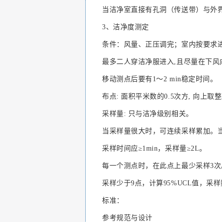
当洁净室直接有孔洞（传送带）与外界相
3、洁净度测定
条件：风量、正压调完；室内按要求
最多二人穿洁净服进入,且尽量在下风
移动测点后要有1～2 min稳定时间。
布点: 面积平米数的0.5次方, 向上取
采样量: 只与洁净级别相关。
当采样量很大时，可连续采样累加。
采样时间应≥1min，采样量≥2L。
每一个测点时，在此点上最少采样3次
采样少于9点，计算95%UCL值，采
标准：
参考规范与设计