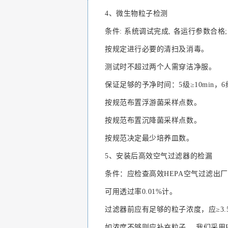
4、微生物粒子检测
条件: 系统调试完成, 各运行参数合格
按规定进行必要的清扫及消毒。
测试时不超过两个人需穿洁净服。
保证足够的予净时间：5级≥10min，6级
按规范布置浮游菌采样点数。
按规范布置沉降菌采样点数。
按规范决定最少培养皿数。
5、安装后高效空气过滤器的检漏
条件：应检查高效HEPA空气过滤出厂
可用透过率0.01%计。
过滤器前应有足够的粒子浓度，应≥3.5×104
如浓度不够则应补充粒子， 我们采用P