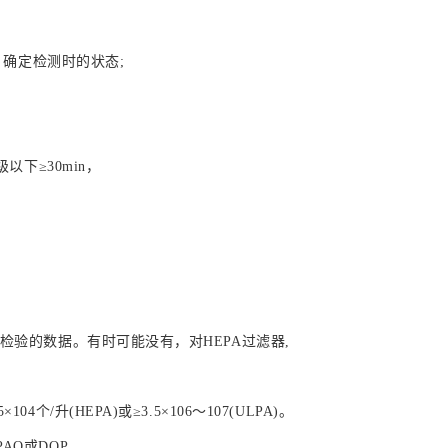
; 确定检测时的状态;
以下≥30min，
检验的数据。有时可能没有，对HEPA过滤器,
个/升(HEPA)或≥3.5×106～107(ULPA)。
AO或DOP。