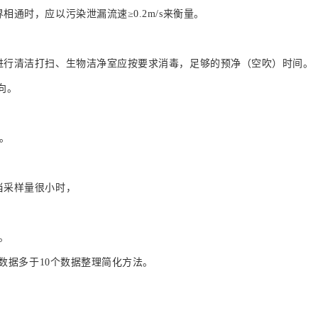
通时，应以污染泄漏流速≥0.2m/s来衡量。
进行清洁打扫、生物洁净室应按要求消毒，足够的预净（空吹）时间。
向。
整。
当采样量很小时，
。
样数据多于10个数据整理简化方法。